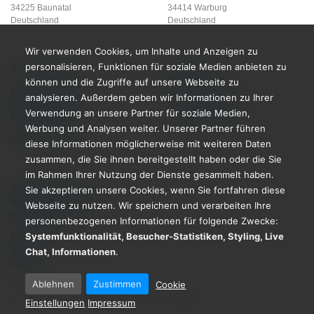
34225 Baunatal
34414 Warburg
Deutschland
Deutschland
Wir verwenden Cookies, um Inhalte und Anzeigen zu
personalisieren, Funktionen für soziale Medien anbieten zu
Termine vereinbaren
Healform.de
können und die Zugriffe auf unsere Webseite zu
Kontakt (E-Mail)
10er Karte kaufen
analysieren. Außerdem geben wir Informationen zu Ihrer
50er Karte kaufen
Cookie Einstellungen
Verwendung an unsere Partner für soziale Medien,
100er Karte kaufen
Produkt-Updates
Werbung und Analysen weiter. Unserer Partner führen
Gutschein kaufen
diese Informationen möglicherweise mit weiteren Daten
zusammen, die Sie ihnen bereitgestellt haben oder die Sie
im Rahmen Ihrer Nutzung der Dienste gesammelt haben.
Sie akzeptieren unsere Cookies, wenn Sie fortfahren diese
Stornierungsbedingungen
Widerrufsrecht
Webseite zu nutzen. Wir speichern und verarbeiten Ihre
Rechtliche Hinweise
personenbezogenen Informationen für folgende Zwecke:
Systemfunktionalität, Besucher-Statistiken, Styling, Live
Datenschutz
Chat, Informationen
.
AGB
Impressum
Ablehnen
Zustimmen
Cookie
®
© 2026 HEALFORM
GmbH. Alle Rechte vorbehalten.
Einstellungen
Impressum